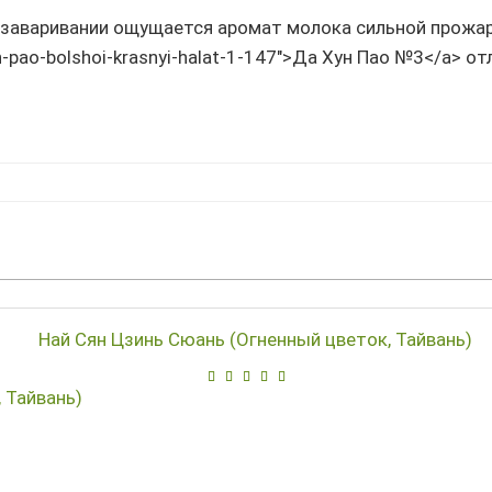
 заваривании ощущается аромат молока сильной прожарк
un-pao-bolshoi-krasnyi-halat-1-147">Да Хун Пао №3</a> о
 Тайвань)